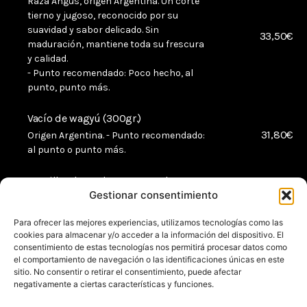
Raza Angus, origen Argentina. Un corte
tierno y jugoso, reconocido por su
suavidad y sabor delicado. Sin
33,50€
maduración, mantiene toda su frescura
y calidad.
- Punto recomendado: Poco hecho, al
punto, punto más.
Vacío de wagyú (300gr.)
31,80€
Origen Argentina. - Punto recomendado:
al punto o punto más.
Costillar de cerdo BBQ & Jack
Daniel’s
Gestionar consentimiento
17,50€
Sabor profundo, glaseado y
Para ofrecer las mejores experiencias, utilizamos tecnologías como las
caramelización perfecta.
cookies para almacenar y/o acceder a la información del dispositivo. El
consentimiento de estas tecnologías nos permitirá procesar datos como
Chuletón de Vaca madurada a la
el comportamiento de navegación o las identificaciones únicas en este
Piedra (1kg.) con papatas fritas
sitio. No consentir o retirar el consentimiento, puede afectar
negativamente a ciertas características y funciones.
69€
Raza Simmental, origen España.
Cocinado a la piedra para resaltar la