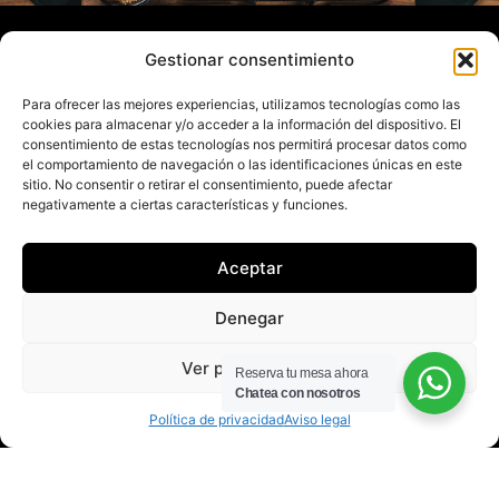
NUESTRA PROMESA
Gestionar consentimiento
Para ofrecer las mejores experiencias, utilizamos tecnologías como las
En Puro Fuego Asador no solo servimos comida.
cookies para almacenar y/o acceder a la información del dispositivo. El
Creamos experiencias. Con un ambiente cálido y un
consentimiento de estas tecnologías nos permitirá procesar datos como
el comportamiento de navegación o las identificaciones únicas en este
equipo apasionado, cada visita se convierte en un
sitio. No consentir o retirar el consentimiento, puede afectar
recuerdo inolvidable.
negativamente a ciertas características y funciones.
Aceptar
Denegar
SELECCIÓN PREMIUM DE VINOS
Ver preferencias
Vinos cuidadosamente escogidos para maridar
Reserva tu mesa ahora
Chatea con nosotros
perfectamente con cada plato.
Política de privacidad
Aviso legal